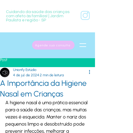
Cuidando da saúde das crianças
com afeto às famílias! | Jardim
Paulista e região - SP
Agende sua consulta
Post
Unionfy Estúdio
4 de jul. de 2024
2 min de leitura
A Importância da Higiene
Nasal em Crianças
A higiene nasal é uma prática essencial 
para a saúde das crianças, mas muitas 
vezes é esquecida. Manter o nariz dos 
pequenos limpo e desobstruído pode 
prevenir infecções, melhorar a 