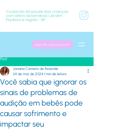
Cuidando da saúde das crianças
com afeto às famílias! | Jardim
Paulista e região - SP
Agende sua consulta
Post
Janaina Carneiro de Resende
24 de mai. de 2024
1 min de leitura
Você sabia que ignorar os
sinais de problemas de
audição em bebês pode
causar sofrimento e
impactar seu